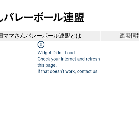
国ママさんバレーボール連盟とは
連盟情
Widget Didn’t Load
Check your internet and refresh
this page.
If that doesn’t work, contact us.