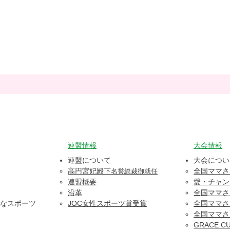
​連盟情報
大会情報
連盟について
大会につい
​高円宮妃殿下
全国ママさ
名誉総裁御就任
連盟概要
愛・チャン
沿革
全国ママさ
なスポーツ
​JOC女性スポーツ賞受賞
全国ママさ
全国ママさ
​​GRACE C