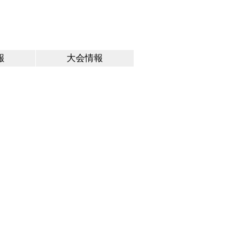
会 員 登 録
公式ブログ
報
大会情報