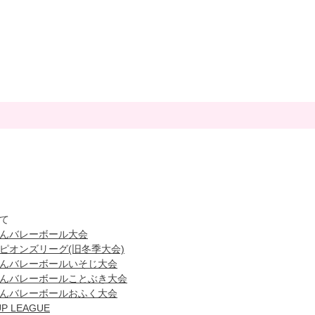
て
んバレーボール大会
ピオンズリーグ(旧冬季大会)
んバレーボールい
そじ大会
んバレーボールことぶき
大会
んバレーボールおふく大
会
UP LEAGUE