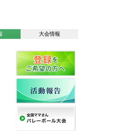
会 員 登 録
公式ブログ
報
大会情報