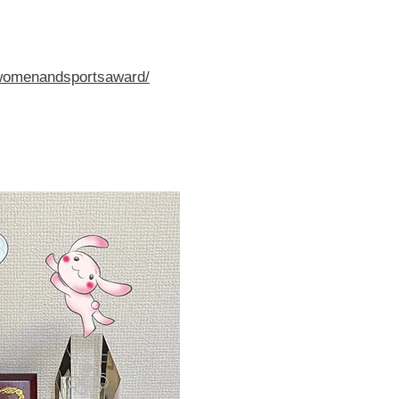
t/womenandsportsaward/