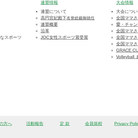
​連盟情報
大会情報
連盟について
大会につい
​高円宮妃殿下
全国ママさ
名誉総裁御就任
連盟概要
愛・チャン
沿革
全国ママさ
なスポーツ
​JOC女性スポーツ賞受賞
全国ママさ
全国ママさ
​​GRACE C
Volleyba
の方へ
活動報告
定 款
会員規程
Privacy Poli