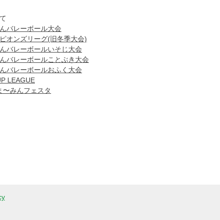
て
んバレーボール大会
ピオンズリーグ(旧冬季大会)
んバレーボールい
そじ大会
んバレーボールことぶき
大会
んバレーボールおふく大
会
UP LEAGUE
ll ま〜みん​フェスタ
cy