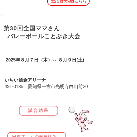
第29回大会はこちら
第30回全国ママさん
バレーボールことぶき大会
日 程
2025年８月７日（木）～ ８月９日(土)
会 場
いちい信金アリーナ
​491-0135 愛知県一宮市光明寺白山前20
試合結果
出場チームの意気込み！