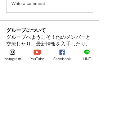
Write a comment...
グループについて
グループへようこそ！他のメンバーと
交流したり、最新情報を入手したり、
メディアをシェアすることができま
す。
Instagram
YouTube
Facebook
LINE
メンバー
全国ママさんバレーボール連盟
フォロー
mayuri Wankar
フォロー
すべてのメンバーを表示（2名）